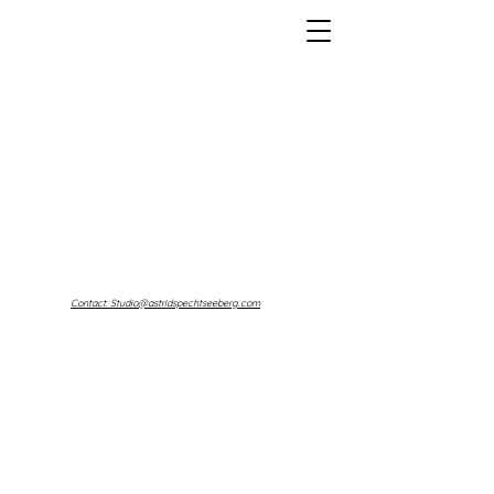
Contact: Studio@astridspechtseeberg.com